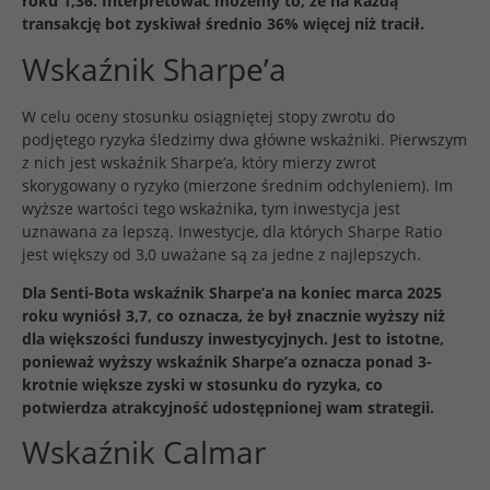
roku 1,36. Interpretować możemy to, że na każdą
transakcję bot zyskiwał średnio 36% więcej niż tracił.
Wskaźnik Sharpe’a
W celu oceny stosunku osiągniętej stopy zwrotu do
podjętego ryzyka śledzimy dwa główne wskaźniki. Pierwszym
z nich jest wskaźnik Sharpe’a, który mierzy zwrot
skorygowany o ryzyko (mierzone średnim odchyleniem). Im
wyższe wartości tego wskaźnika, tym inwestycja jest
uznawana za lepszą. Inwestycje, dla których Sharpe Ratio
jest większy od 3,0 uważane są za jedne z najlepszych.
Dla Senti-Bota wskaźnik Sharpe’a na koniec marca 2025
roku wyniósł 3,7, co oznacza, że był znacznie wyższy niż
dla większości funduszy inwestycyjnych. Jest to istotne,
ponieważ wyższy wskaźnik Sharpe’a oznacza ponad 3-
krotnie większe zyski w stosunku do ryzyka, co
potwierdza atrakcyjność udostępnionej wam strategii.
Wskaźnik Calmar