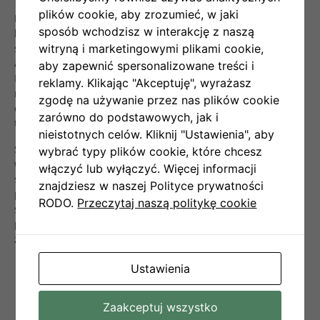
plików cookie, aby zrozumieć, w jaki
Podkreślamy jednak, że celem Senti-Bota nie jest
sposób wchodzisz w interakcję z naszą
bezpośrednie porównywanie wyników z Bitcoinem.
Nasza
witryną i marketingowymi plikami cookie,
strategia nie polega na biernym śledzeniu rynku, lecz na
aktywnym reagowaniu na zmiany emocji inwestorów.
aby zapewnić spersonalizowane treści i
Dążymy do ograniczania ryzyka i maksymalizowania zysków
reklamy. Klikając "Akceptuję", wyrażasz
niezależnie od kierunku, w jakim podąża rynek kryptowalut,
zgodę na używanie przez nas plików cookie
co wyróżnia nas na tle prostych strategii typu „kup i
zarówno do podstawowych, jak i
trzymaj”.
nieistotnych celów. Kliknij "Ustawienia", aby
Senti-Bot osiąga swoją skuteczność przede wszystkim dzięki
wybrać typy plików cookie, które chcesz
wyprzedzającemu zamykaniu pozycji przed przewidywanymi
włączyć lub wyłączyć. Więcej informacji
spadkami kursu Bitcoina, które były dostrzegalne na
znajdziesz w naszej Polityce prywatności
podstawie analizy emocji wyrażanych w mediach
RODO.
Przeczytaj naszą politykę cookie
społecznościowych. Potwierdzeniem skuteczności tego
podejścia są średnie wartości transakcji zakończonych
zyskiem i stratą:
Średni zysk na zlecenie wynosi:
+1,82
%
,
Ustawienia
Średnia strata na zlecenie wynosi:
-0,37%
.
Zaakceptuj wszystko