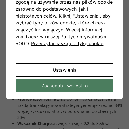
zgodę na używanie przez nas plików cookie
zarówno do podstawowych, jak i
nieistotnych celów. Kliknij "Ustawienia", aby
wybrać typy plików cookie, które chcesz
włączyć lub wyłączyć. Więcej informacji
znajdziesz w naszej Polityce prywatności
RODO.
Przeczytaj naszą politykę cookie
Ustawienia
Zmiana podejścia znacząco zmniejsza ryzyko spadku
portfela, ograniczając jego maksymalny drawdown do
9,1%
w porównaniu do obecnych
17,7%
. W rezultacie kluczowe
Zaakceptuj wszystko
wskaźniki efektywności ulegają znaczącej poprawie:
Profit Facto
r rośnie z 1,3 do 1,84, co oznacza, że na
każdą transakcję nowa strategia generuje średnio 84%
więcej zysków niż strat, w porównaniu do obecnych
30%.
Wskaźnik Sharpe’a
zwiększa się z 2,2 do 3,55 w