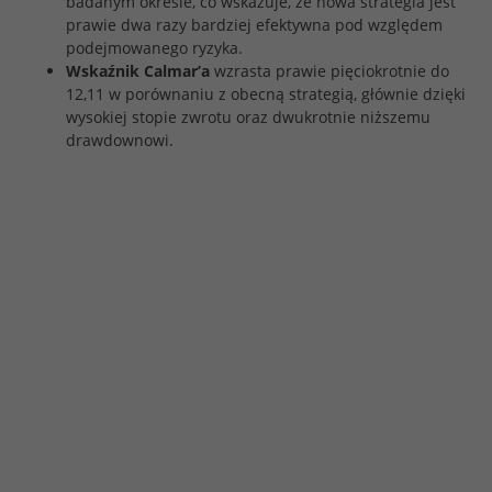
badanym okresie, co wskazuje, że nowa strategia jest
prawie dwa razy bardziej efektywna pod względem
podejmowanego ryzyka.
Wskaźnik Calmar’a
wzrasta prawie pięciokrotnie do
12,11 w porównaniu z obecną strategią, głównie dzięki
wysokiej stopie zwrotu oraz dwukrotnie niższemu
drawdownowi.