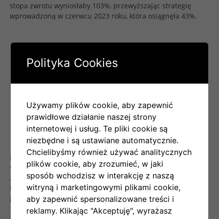
stopa zwrotu wyniosłaby 103%, przewyższając strategię
wprowadzoną w czerwcu 2023 roku, która osiągnęła 43%.
Polityka Cookies
Używamy plików cookie, aby zapewnić
prawidłowe działanie naszej strony
internetowej i usług. Te pliki cookie są
niezbędne i są ustawiane automatycznie.
Chcielibyśmy również używać analitycznych
Poprawa wyników jest szczególnie widoczna, gdy porównuje
plików cookie, aby zrozumieć, w jaki
się je w ujęciu miesięcznym. Nowa strategia radziłaby sobie
sposób wchodzisz w interakcję z naszą
znacznie lepiej podczas spadków i wzmożonej zmienności
witryną i marketingowymi plikami cookie,
kryptowalut. Przyniosłaby zysk na poziomie 3% w okresie,
gdy cena Bitcoina spadła o 15%
aby zapewnić spersonalizowane treści i
reklamy. Klikając "Akceptuję", wyrażasz