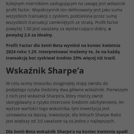
Kolejnym miernikiem zasługującym na uwagę jest wskaźnik
profit factor. Współczynnik ten definiowany jest jako suma
wszystkich transakcji z zyskiem, podzielona przez sumę
wszystkich transakcji zamkniętych ze stratą. Profit factor
powyżej 1,50 jest uważany za wystarczająco dobry,
a
powyżej 2,0 za idealny
.
Profit Factor dla Senti-Bota wyniósł na koniec kwietnia
2024 roku 1,29. Interpretować możemy to, że na każdą
transakcję bot zyskiwał średnio 29% więcej niż tracił.
Wskaźnik Sharpe’a
W celu oceny stosunku osiągniętej stopy zwrotu do
podjętego ryzyka śledzimy dwa główne wskaźniki. Pierwszym
z nich jest wskaźnik Sharpe’a, który mierzy zwrot
skorygowany o ryzyko (mierzone średnim odchyleniem). Im
wyższe wartości tego wskaźnika, tym inwestycja jest
uznawana za lepszą. Inwestycje, dla których Sharpe Ratio
jest większy od 3,0 uważane są za jedne z najlepszych.
Dla Senti-Bota wskaźnik Sharpe’a na koniec kwietnia spadł