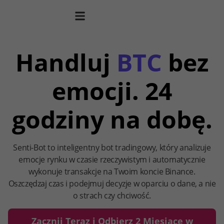
Senti-Bot test
Handluj
BTC
bez
emocji. 24
godziny na dobę.
Senti-Bot to inteligentny bot tradingowy, który analizuje
emocje rynku w czasie rzeczywistym i automatycznie
wykonuje transakcje na Twoim koncie Binance.
Oszczędzaj czas i podejmuj decyzje w oparciu o dane, a nie
o strach czy chciwość.
Zacznij Teraz i Odbierz 2 Miesiące w