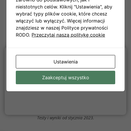
Bezpieczeństwo
Działamy wyłącznie na rynku SPOT w
przede
nieistotnych celów. Kliknij "Ustawienia", aby
parze BTC/USDC. Bez dźwigni, bez
wszystkim
wybrać typy plików cookie, które chcesz
skomplikowanych instrumentów. Bot
włączyć lub wyłączyć. Więcej informacji
nie ma uprawnień do wypłacania
znajdziesz w naszej Polityce prywatności
Twoich środków.
RODO.
Przeczytaj naszą politykę cookie
Ustawienia
Zaakceptuj wszystko
Testy i wyniki od stycznia 2023.