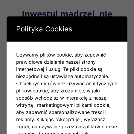
Inwestuj mądrzej, nie
ciężej.
Polityka Cookies
Pełna
Bot pracuje dla Ciebie 24/7, nawet
automatyzacja
gdy śpisz. Koniec z ciągłym
obserwowaniem wykresów i
Używamy plików cookie, aby zapewnić
stresem.
prawidłowe działanie naszej strony
Transparentne
internetowej i usług. Te pliki cookie są
Wszystkie transakcje uwzględniają
wyniki
niezbędne i są ustawiane automatycznie.
prowizje giełdowe. Nasze statystyki
Chcielibyśmy również używać analitycznych
pokazują realny zysk netto, który
plików cookie, aby zrozumieć, w jaki
trafia na Twoje konto.
sposób wchodzisz w interakcję z naszą
Zachowujesz
W każdej chwili możesz zatrzymać
witryną i marketingowymi plikami cookie,
pełną
bota, wypłacić środki lub dokonać
aby zapewnić spersonalizowane treści i
kontrolę
ręcznych transakcji. To Twoje konto i
reklamy. Klikając "Akceptuję", wyrażasz
Twoje pieniądze.
zgodę na używanie przez nas plików cookie
zarówno do podstawowych, jak i